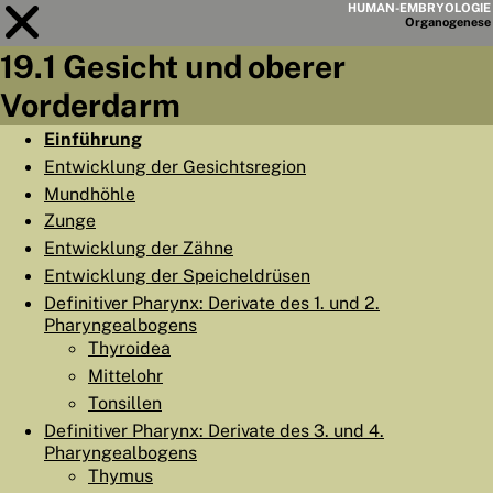
HUMAN-EMBRYOLOGIE
Organo
genese
19.1 Gesicht und oberer
Modul
19
Vorderdarm
KAPITELLISTE
Einführung
Entwicklung der Gesichtsregion
LERNZIELE
Mundhöhle
ABSTRAKT
Zunge
Entwicklung der Zähne
◀
▶
SEITE
Entwicklung der Speicheldrüsen
Definitiver Pharynx: Derivate des 1. und 2.
Pharyngealbogens
Thyroidea
Mittelohr
HOME
Tonsillen
Definitiver Pharynx: Derivate des 3. und 4.
EMBRYO
GENESE
Pharyngealbogens
ORGANO
GENESE
Thymus