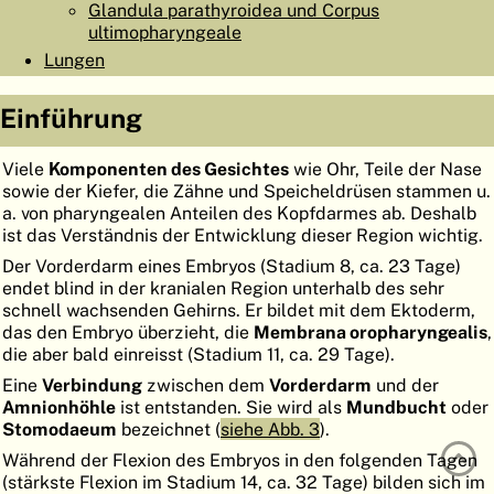
Glandula parathyroidea und Corpus
ATLAS
EMBRYOLOGY
ultimopharyngeale
Lungen
SUCHEN
HILFE
Einführung
Viele
Komponenten des Gesichtes
wie Ohr, Teile der Nase
FR
sowie der Kiefer, die Zähne und Speicheldrüsen stammen u.
a. von pharyngealen Anteilen des Kopfdarmes ab. Deshalb
EN
ist das Verständnis der Entwicklung dieser Region wichtig.
Der Vorderdarm eines Embryos (Stadium 8, ca. 23 Tage)
endet blind in der kranialen Region unterhalb des sehr
schnell wachsenden Gehirns. Er bildet mit dem Ektoderm,
das den Embryo überzieht, die
Membrana oropharyngealis
,
die aber bald einreisst (Stadium 11, ca. 29 Tage).
Eine
Verbindung
zwischen dem
Vorderdarm
und der
Amnionhöhle
ist entstanden. Sie wird als
Mundbucht
oder
Stomodaeum
bezeichnet (
siehe Abb. 3
).
Während der Flexion des Embryos in den folgenden Tagen
(stärkste Flexion im Stadium 14, ca. 32 Tage) bilden sich im