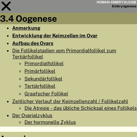
HUMAN-EMBRYOLOGIE
Embryo
genese
3.4 Oogenese
Modul
3
Anmerkung
Entwicklung der Keimzellen im Ovar
KAPITELLISTE
Aufbau des Ovars
LERNZIELE
Die Follikelstadien vom Primordialfollikel zum
Tertiärfollikel
ABSTRAKT
Primordialfollikel
◀
▶
Primärfollikel
SEITE
Sekundärfollikel
Tertiärfollikel
Graafscher Follikel
Zeitlicher Verlauf der Keimzellenzahl / Follikelzahl
Die Atresie - das übliche Schicksal eines Follikels
HOME
Der Ovarialzyklus
EMBRYO
GENESE
Der hormonelle Zyklus
ORGANO
GENESE