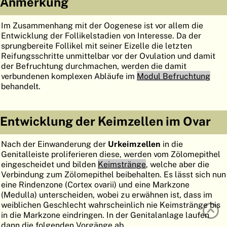
Anmerkung
ATLAS
EMBRYOLOGY
Im Zusammenhang mit der Oogenese ist vor allem die
SUCHEN
Entwicklung der Follikelstadien von Interesse. Da der
sprungbereite Follikel mit seiner Eizelle die letzten
HILFE
Reifungsschritte unmittelbar vor der Ovulation und damit
der Befruchtung durchmachen, werden die damit
verbundenen komplexen Abläufe im
Modul Befruchtung
behandelt.
FR
EN
Entwicklung der Keimzellen im Ovar
Nach der Einwanderung der
Urkeimzellen
in die
Genitalleiste proliferieren diese, werden vom Zölomepithel
eingescheidet und bilden
Keimstränge
, welche aber die
Verbindung zum Zölomepithel beibehalten. Es lässt sich nun
eine Rindenzone (Cortex ovarii) und eine Markzone
(Medulla) unterscheiden, wobei zu erwähnen ist, dass im
weiblichen Geschlecht wahrscheinlich nie Keimstränge bis
in die Markzone eindringen. In der Genitalanlage laufen
dann die folgenden Vorgänge ab.