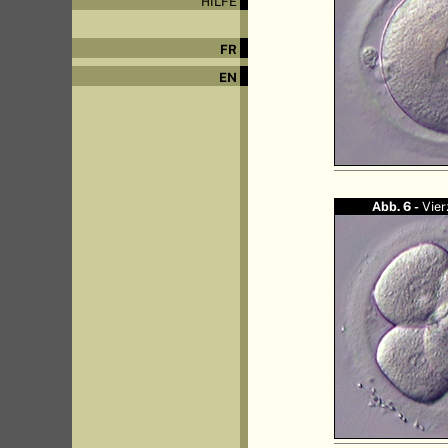
HILFE
FR
EN
Abb. 6 -
Vier