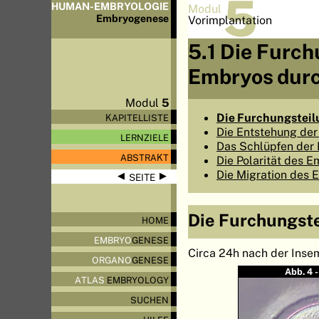
5
HUMAN-EMBRYOLOGIE
Modul
Embryo
genese
Vorimplantation
5.1 Die Furch
Embryos durc
Modul
5
Die Furchungsteil
KAPITELLISTE
Die Entstehung der
LERNZIELE
Das Schlüpfen der 
ABSTRAKT
Die Polarität des 
Die Migration des 
◀
▶
SEITE
Die Furchungste
HOME
EMBRYO
GENESE
Circa 24h nach der Insem
ORGANO
GENESE
Abb. 4 
ATLAS
EMBRYOLOGY
SUCHEN