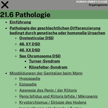
HUMAN-EMBRYOLOGIE
Organo
genese
21.6 Pathologie
Modul
21
Einführung
Pathologie der geschlechtlichen Differenzierung
KAPITELLISTE
bedingt durch genetische oder homonelle Ursachen
LERNZIELE
Ovotesticular DSD
46, XY DSD
ABSTRAKT
46, XX DSD
◀
▶
Sex Chromosome DSD
SEITE
Turner-Syndrom
Klinefelter-Syndrom
Missbildungen der Genitalien beim Mann
Hypospadie
Epispadie
HOME
Agenesie des Penis / der Klitoris
EMBRYO
GENESE
Penis bifidus und Klitoris bifida / Mikropenis
Kryptorchismus / Ektopie des Hodens
ORGANO
GENESE