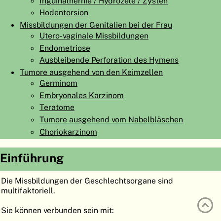
Inguinalhernie / Hydrozele / Zysten
ATLAS
EMBRYOLOGY
Hodentorsion
Missbildungen der Genitalien bei der Frau
SUCHEN
Utero-vaginale Missbildungen
Endometriose
HILFE
Ausbleibende Perforation des Hymens
Tumore ausgehend von den Keimzellen
Germinom
FR
Embryonales Karzinom
EN
Teratome
Tumore ausgehend vom Nabelbläschen
Choriokarzinom
Einführung
Die Missbildungen der Geschlechtsorgane sind
multifaktoriell.
Sie können verbunden sein mit: