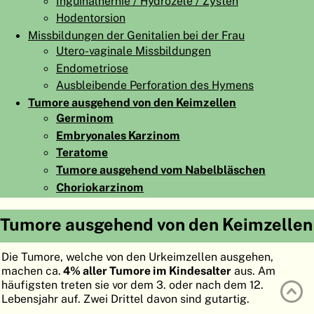
Inguinalhernie / Hydrozele / Zysten
ATLAS
EMBRYOLOGY
Hodentorsion
Missbildungen der Genitalien bei der Frau
SUCHEN
Utero-vaginale Missbildungen
Endometriose
HILFE
Ausbleibende Perforation des Hymens
Tumore ausgehend von den Keimzellen
Germinom
FR
Embryonales Karzinom
EN
Teratome
Tumore ausgehend vom Nabelbläschen
Choriokarzinom
Tumore ausgehend von den Keimzellen
Die Tumore, welche von den Urkeimzellen ausgehen,
machen ca.
4% aller Tumore im Kindesalter
aus. Am
häufigsten treten sie vor dem 3. oder nach dem 12.
Lebensjahr auf. Zwei Drittel davon sind gutartig.