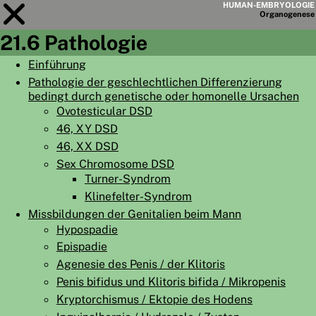
HUMAN-EMBRYOLOGIE
Organo
genese
21.6 Pathologie
Modul
21
Einführung
Pathologie der geschlechtlichen Differenzierung
KAPITELLISTE
bedingt durch genetische oder homonelle Ursachen
LERNZIELE
Ovotesticular DSD
46, XY DSD
ABSTRAKT
46, XX DSD
◀
▶
Sex Chromosome DSD
SEITE
Turner-Syndrom
Klinefelter-Syndrom
Missbildungen der Genitalien beim Mann
Hypospadie
Epispadie
HOME
Agenesie des Penis / der Klitoris
EMBRYO
GENESE
Penis bifidus und Klitoris bifida / Mikropenis
Kryptorchismus / Ektopie des Hodens
ORGANO
GENESE