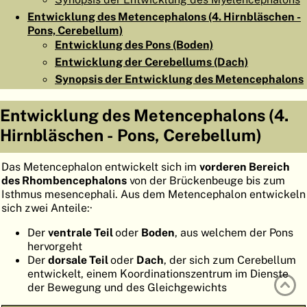
ATLAS
EMBRYOLOGY
Entwicklung des Metencephalons (4. Hirnbläschen -
Pons, Cerebellum)
SUCHEN
Entwicklung des Pons (Boden)
Entwicklung der Cerebellums (Dach)
HILFE
Synopsis der Entwicklung des Metencephalons
Entwicklung des Metencephalons (4.
FR
Hirnbläschen - Pons, Cerebellum)
EN
Das Metencephalon entwickelt sich im
vorderen Bereich
des Rhombencephalons
von der Brückenbeuge bis zum
Isthmus mesencephali. Aus dem Metencephalon entwickeln
sich zwei Anteile:·
Der
ventrale Teil
oder
Boden
, aus welchem der Pons
hervorgeht
Der
dorsale Teil
oder
Dach
, der sich zum Cerebellum
entwickelt, einem Koordinationszentrum im Dienste
der Bewegung und des Gleichgewichts