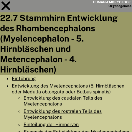
HUMAN-EMBRYOLOGIE
Organo
genese
22.7 Stammhirn Entwicklung
Modul
22
des Rhombencephalons
KAPITELLISTE
(Myelencephalon - 5.
LERNZIELE
Hirnbläschen und
Metencephalon - 4.
ABSTRAKT
Hirnbläschen)
◀
▶
SEITE
Einführung
Entwicklung des Myelencephalons (5. Hirnbläschen
oder Medulla oblongata oder Bulbus spinalis)
Entwicklung des caudalen Teils des
Myelencephalons
HOME
Entwicklung des rostralen Teils des
EMBRYO
GENESE
Myelencephalons
Einteilung der Hirnnerven
ORGANO
GENESE
Synopsis der Entwicklung des Myelencephalons