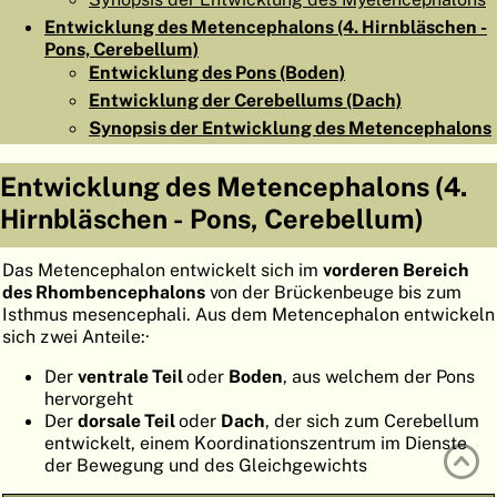
ATLAS
EMBRYOLOGY
Entwicklung des Metencephalons (4. Hirnbläschen -
Pons, Cerebellum)
SUCHEN
Entwicklung des Pons (Boden)
Entwicklung der Cerebellums (Dach)
HILFE
Synopsis der Entwicklung des Metencephalons
Entwicklung des Metencephalons (4.
FR
Hirnbläschen - Pons, Cerebellum)
EN
Das Metencephalon entwickelt sich im
vorderen Bereich
des Rhombencephalons
von der Brückenbeuge bis zum
Isthmus mesencephali. Aus dem Metencephalon entwickeln
sich zwei Anteile:·
Der
ventrale Teil
oder
Boden
, aus welchem der Pons
hervorgeht
Der
dorsale Teil
oder
Dach
, der sich zum Cerebellum
entwickelt, einem Koordinationszentrum im Dienste
der Bewegung und des Gleichgewichts