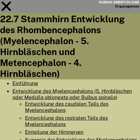
HUMAN-EMBRYOLOGIE
Organo
genese
22.7 Stammhirn Entwicklung
Modul
22
des Rhombencephalons
KAPITELLISTE
(Myelencephalon - 5.
LERNZIELE
Hirnbläschen und
Metencephalon - 4.
ABSTRAKT
Hirnbläschen)
◀
▶
SEITE
Einführung
Entwicklung des Myelencephalons (5. Hirnbläschen
oder Medulla oblongata oder Bulbus spinalis)
Entwicklung des caudalen Teils des
Myelencephalons
HOME
Entwicklung des rostralen Teils des
EMBRYO
GENESE
Myelencephalons
Einteilung der Hirnnerven
ORGANO
GENESE
Synopsis der Entwicklung des Myelencephalons