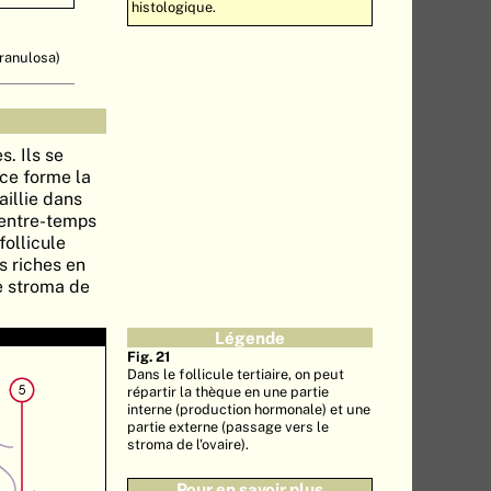
histologique.
ranulosa)
s. Ils se
nce forme la
aillie dans
 entre-temps
follicule
s riches en
le stroma de
Légende
Fig. 21
Dans le follicule tertiaire, on peut
répartir la thèque en une partie
interne (production hormonale) et une
partie externe (passage vers le
stroma de l'ovaire).
Pour en savoir plus