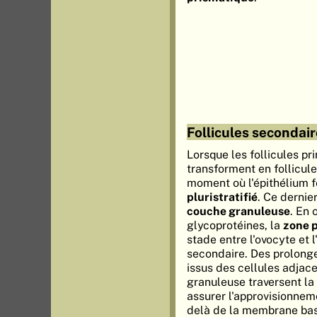
Follicules secondai
Lorsque les follicules pri
transforment en follicul
moment où l'épithélium fo
pluristratifié
. Ce dernie
couche granuleuse
. En 
glycoprotéines, la
zone p
stade entre l'ovocyte et l
secondaire. Des prolon
issus des cellules adjac
granuleuse traversent la
assurer l'approvisionnem
delà de la membrane basa