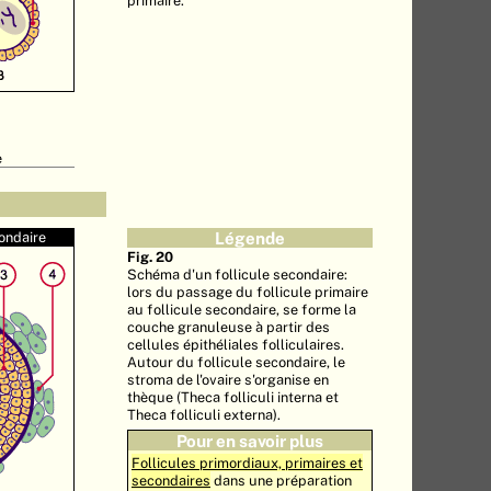
primaire.
e
ondaire
Légende
Fig. 20
Schéma d'un follicule secondaire:
lors du passage du follicule primaire
au follicule secondaire, se forme la
couche granuleuse à partir des
cellules épithéliales folliculaires.
Autour du follicule secondaire, le
stroma de l'ovaire s'organise en
thèque (Theca folliculi interna et
Theca folliculi externa).
Pour en savoir plus
Follicules primordiaux, primaires et
secondaires
dans une préparation