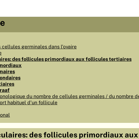
se
cellules germinales dans l'ovaire
e
aires: des follicules primordiaux aux follicules tertiaires
imordiaux
imaires
condaires
tiaires
Graaf
nologique du nombre de cellules germinales / du nombre de
sort habituel d'un follicule
onal
culaires: des follicules primordiaux aux