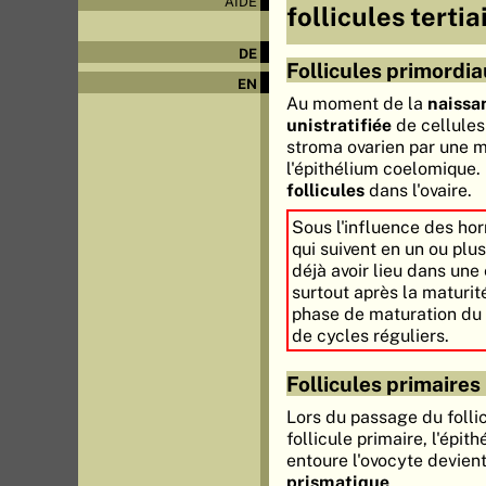
AIDE
follicules tertia
DE
Follicules primordi
EN
Au moment de la
naissa
unistratifiée
de cellules 
stroma ovarien par une 
l'épithélium coelomique.
follicules
dans l'ovaire.
Sous l'influence des ho
qui suivent en un ou plu
déjà avoir lieu dans une
surtout après la maturit
phase de maturation du f
de cycles réguliers.
Follicules primaires
Lors du passage du folli
follicule primaire, l'épith
entoure l'ovocyte devien
prismatique
.