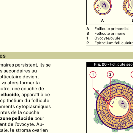
A
Follicule primordial
B
Follicule primaire
1
Ovocyte/ovule
2
Epithélium folliculair
res
maires persistent, ils se
Fig. 20 -
Follicule sec
es secondaires au
lliculaire devient
r va alors former la
outre, une couche de
ellucide
, apparaît à ce
'épithélium du follicule
gements cytoplasmiques
entes de la couche
zone pellucide
pour
ent de l'ovocyte. Au-
le, le stroma ovarien