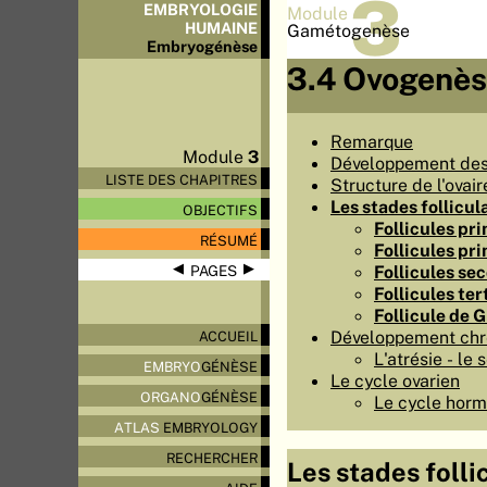
3
EMBRYOLOGIE
Module
HUMAINE
Gamétogenèse
Embryo
génèse
3.4 Ovogenè
Remarque
Module
3
Développement des 
LISTE DES CHAPITRES
Structure de l'ovair
Les stades follicul
OBJECTIFS
Follicules pr
RÉSUMÉ
Follicules pr
◀
▶
Follicules se
PAGES
Follicules ter
Follicule de 
Développement chro
ACCUEIL
L'atrésie - le 
EMBRYO
GÉNÈSE
Le cycle ovarien
ORGANO
GÉNÈSE
Le cycle horm
ATLAS
EMBRYOLOGY
RECHERCHER
Les stades folli