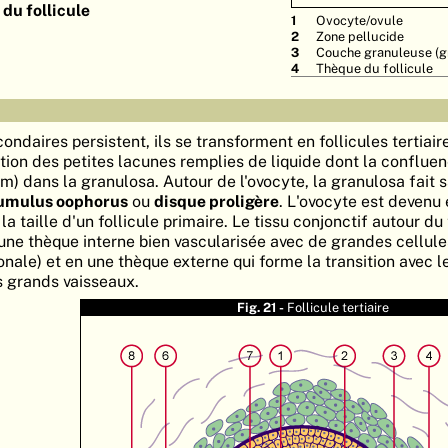
du follicule
Ovocyte/ovule
Zone pellucide
Couche granuleuse (g
Thèque du follicule
ondaires persistent, ils se transforment en follicules tertiaire
ition des petites lacunes remplies de liquide dont la conflue
m) dans la granulosa. Autour de l'ovocyte, la granulosa fait s
umulus oophorus
ou
disque proligère
. L'ovocyte est devenu
a taille d'un follicule primaire. Le tissu conjonctif autour du 
 une thèque interne bien vascularisée avec de grandes cellule
onale) et en une thèque externe qui forme la transition avec 
es grands vaisseaux.
Fig. 21 -
Follicule tertiaire