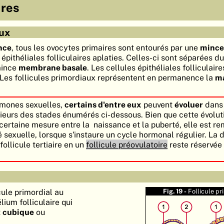
ires
aux
nce
, tous les ovocytes primaires sont entourés par une
mince
épithéliales folliculaires aplaties. Celles-ci sont séparées d
mince
membrane basale
. Les cellules épithéliales folliculair
 Les follicules primordiaux représentent en permanence la
ma
rmones sexuelles,
certains d'entre eux
peuvent
évoluer
dans 
sieurs des stades énumérés ci-dessous. Bien que cette évolut
 certaine mesure entre la naissance et la puberté, elle est r
é sexuelle, lorsque s'instaure un cycle hormonal régulier. La 
ollicule tertiaire en un
follicule préovulatoire
reste réservée 
cule primordial au
Fig. 19 -
Follicule pr
élium folliculaire qui
t
cubique
ou