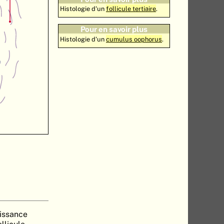
Histologie d'un
follicule tertiaire
.
Pour en savoir plus
Histologie d'un
cumulus oophorus
.
oissance