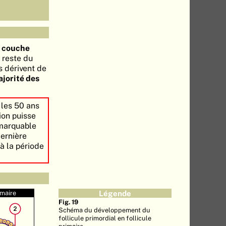
 couche
u reste du
es dérivent de
jorité des
les 50 ans
ion puisse
emarquable
dernière
à la période
imaire
Légende
Fig. 19
Schéma du développement du
follicule primordial en follicule