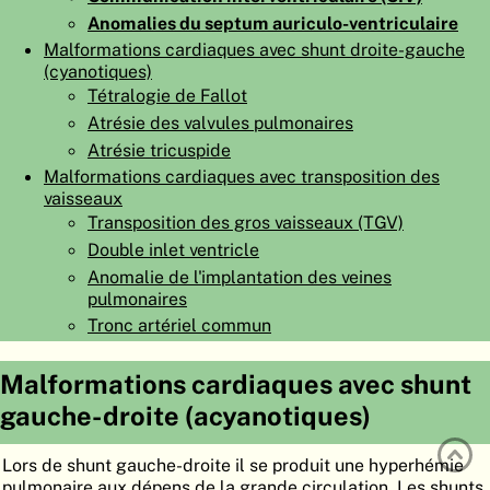
Anomalies du septum auriculo-ventriculaire
ATLAS
EMBRYOLOGY
Malformations cardiaques avec shunt droite-gauche
RECHERCHER
(cyanotiques)
Tétralogie de Fallot
AIDE
Atrésie des valvules pulmonaires
Atrésie tricuspide
Malformations cardiaques avec transposition des
DE
vaisseaux
Transposition des gros vaisseaux (TGV)
EN
Double inlet ventricle
Anomalie de l'implantation des veines
pulmonaires
Tronc artériel commun
Malformations cardiaques avec shunt
gauche-droite (acyanotiques)
Lors de shunt gauche-droite il se produit une hyperhémie
pulmonaire aux dépens de la grande circulation. Les shunts