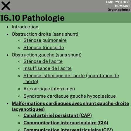
EMBRYOLOGIE
HUMAINE
Organo
génèse
16.10 Pathologie
Module
16
Introduction
Obstruction droite (sans shunt)
LISTE DES CHAPITRES
Sténose pulmonaire
OBJECTIFS
Sténose tricuspide
Obstruction gauche (sans shunt)
RÉSUMÉ
Sténose de l'aorte
◀
▶
PAGES
Insuffisance de l'aorte
Sténose isthmique de l'aorte (coarctation de
l'aorte)
Arc aortique interrompu
Syndrome cardiaque gauche hypoplasique
Malformations cardiaques avec shunt gauche-droite
ACCUEIL
(acyanotiques)
EMBRYO
GÉNÈSE
Canal artériel persistant (CAP)
Communication interauriculaire (CIA)
ORGANO
GÉNÈSE
Communication interventriculaire (CIV)