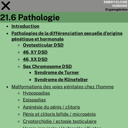
EMBRYOLOGIE
HUMAINE
Organo
génèse
21.6 Pathologie
Module
21
Introduction
Pathologies de la différenciation sexuelle d'origine
LISTE DES CHAPITRES
génétique et hormonale
OBJECTIFS
Ovotesticular DSD
46, XY DSD
RÉSUMÉ
46, XX DSD
◀
▶
Sex Chromosome DSD
PAGES
Syndrome de Turner
Syndrome de Klinefelter
Malformations des voies génitales chez l'homme
Hypospadias
Epispadias
ACCUEIL
Agénésie du pénis / clitoris
EMBRYO
GÉNÈSE
Pénis et clitoris bifide / micropénis
Cryptorchidie / ectopie testiculaire
ORGANO
GÉNÈSE