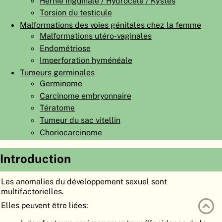
Hernie inguinale / Hydrocèle / Kystes
ATLAS
EMBRYOLOGY
Torsion du testicule
Malformations des voies génitales chez la femme
RECHERCHER
Malformations utéro-vaginales
Endométriose
AIDE
Imperforation hyménéale
Tumeurs germinales
Germinome
DE
Carcinome embryonnaire
EN
Tératome
Tumeur du sac vitellin
Choriocarcinome
Introduction
Les anomalies du développement sexuel sont
multifactorielles.
Elles peuvent être liées: